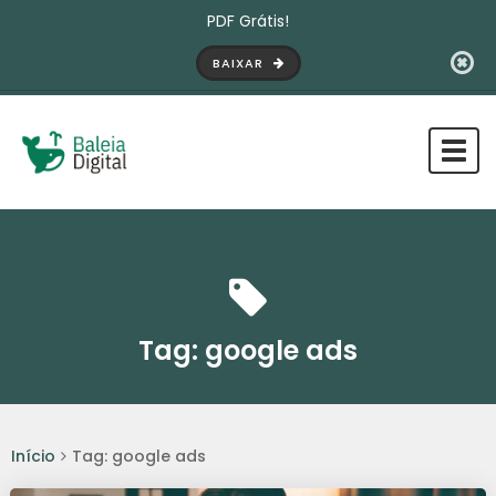
PDF Grátis!
BAIXAR
Tog
navi
Tag:
google ads
Início
Tag: google ads